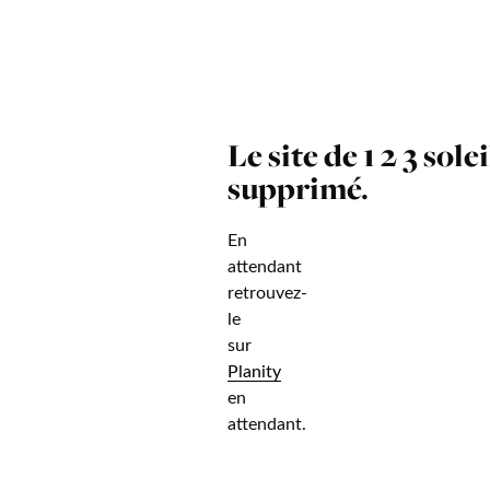
Le site de 1 2 3 solei
supprimé.
En
attendant
retrouvez-
le
sur
Planity
en
attendant.